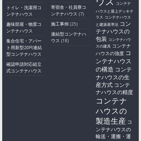
ウス
コンテナ
寄宿舎・社員寮コ
トイレ・洗濯用コ
ハウスと屋上デッキテ
ンテナハウス
(7)
ンテナハウス
ラス
コンテナハウス
コン
施工事例
(25)
趣味部屋・物置コ
と建築基準法
テナハウスの
ンテナハウス
連結型コンテナハ
包装
コンテナハウ
ウス
(18)
集合住宅・アパー
コンテナ
スの建具
ト用新型20Ft連結
コ
ハウスの強度
型コンテナハウス
ンテナハウス
確認申請対応組立
の構造
コンテ
式コンテナハウス
ナハウスの生
産方式
コンテ
ナハウスの精度
コンテナ
ハウスの
製造生産
コ
ンテナハウスの
輸送・運搬・運