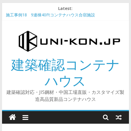
Skip
Latest:
to
施工事例18 9連棟40Ftコンテナハウス合宿施設
content
技能実習生・特定技能生向けのコンテナ寮・寄宿舎
施工事例20 サイディング外壁コンテナハウス（鉄骨フレーム）
施工事例19 「コ」型中庭廊下庇付き民泊ホテルコンテナハウス
究極コスパ性を目指すコンテナ客室レイアウト
建築確認コンテナ
ハウス
建築確認対応・JIS鋼材・中国工場直販・カスタマイズ製
造高品質新品コンテナハウス