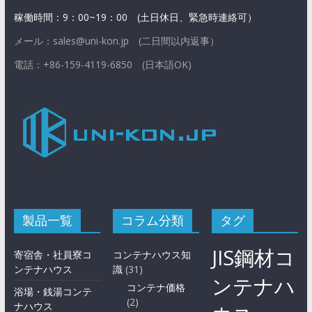
稼働時間：9：00~19：00 (土日休日、緊急時連絡可）
メール：sales@uni-kon.jp (二日間以内返事）
電話：+86-159-4119-6850 (日本語OK)
製品一覧
コラム分類
タグ
JIS鋼材コ
寄宿舎・社員寮コ
コンテナハウス知
ンテナハウス
識
(31)
ンテナハ
コンテナ価格
浴場・銭湯コンテ
(2)
ナハウス