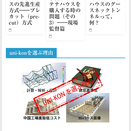
スの先進生産
テナハウスを
ハウスのグー
方式――プレ
購入する時の
スネックトン
カット（pre-
問題（その
ネルって、
cut）方式
3）――現場
何？
監督篇
uni-konを選ぶ理由