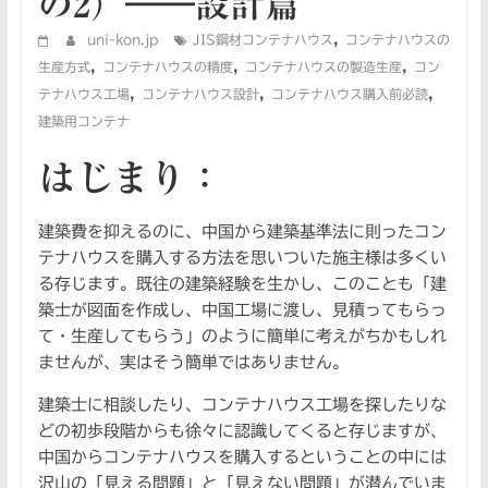
の2）――設計篇
,
uni-kon.jp
JIS鋼材コンテナハウス
コンテナハウスの
,
,
,
生産方式
コンテナハウスの精度
コンテナハウスの製造生産
コン
,
,
,
テナハウス工場
コンテナハウス設計
コンテナハウス購入前必読
建築用コンテナ
はじまり：
建築費を抑えるのに、中国から建築基準法に則ったコン
テナハウスを購入する方法を思いついた施主様は多くい
る存じます。既往の建築経験を生かし、このことも「建
築士が図面を作成し、中国工場に渡し、見積ってもらっ
て・生産してもらう」のように簡単に考えがちかもしれ
ませんが、実はそう簡単ではありません。
建築士に相談したり、コンテナハウス工場を探したりな
どの初歩段階からも徐々に認識してくると存じますが、
中国からコンテナハウスを購入するということの中には
沢山の「見える問題」と「見えない問題」が潜んでいま