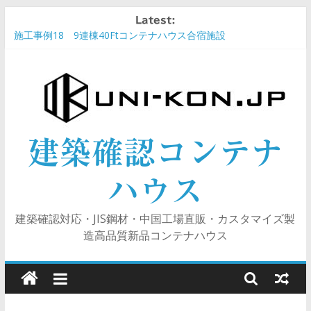
Skip
Latest:
to
究極コスパ性を目指すコンテナ客室レイアウト
content
施工事例18 9連棟40Ftコンテナハウス合宿施設
技能実習生・特定技能生向けのコンテナ寮・寄宿舎
施工事例20 サイディング外壁コンテナハウス（鉄骨フレーム）
施工事例19 「コ」型中庭廊下庇付き民泊ホテルコンテナハウス
建築確認コンテナ
ハウス
建築確認対応・JIS鋼材・中国工場直販・カスタマイズ製
造高品質新品コンテナハウス