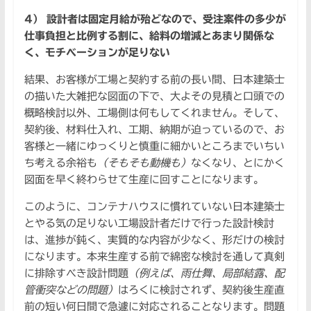
4） 設計者は固定月給が殆どなので、受注案件の多少が
仕事負担と比例する割に、給料の増減とあまり関係な
く、モチベーションが足りない
結果、お客様が工場と契約する前の長い間、日本建築士
の描いた大雑把な図面の下で、大よその見積と口頭での
概略検討以外、工場側は何もしてくれません。そして、
契約後、材料仕入れ、工期、納期が迫っているので、お
客様と一緒にゆっくりと慎重に細かいところまでいちい
ち考える余裕も
（そもそも動機も）
なくなり、とにかく
図面を早く終わらせて生産に回すことになります。
このように、コンテナハウスに慣れていない日本建築士
とやる気の足りない工場設計者だけで行った設計検討
は、進捗が鈍く、実質的な内容が少なく、形だけの検討
になります。本来生産する前で綿密な検討を通して真剣
に排除すべき設計問題
（例えば、雨仕舞、局部結露、配
管衝突などの問題）
はろくに検討されず、契約後生産直
前の短い何日間で急遽に対応されることなります。問題