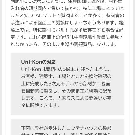
問題4にも提示したように、生産図面は契約後、材料仕
入れ前の短期間内で急いで描かれ、特に工場によっては
まだ2次元CADソフトで製図することが多く、製図者の
手違いによる図面上の錯誤はしょっちゅうあります。経
験上では、特に部材にボルト孔が多数存在する場合は尚
更です。これら図面上の錯誤は生産現場作業員に発覚さ
れなかったら、そのまま実際の問題製品になります。
Uni-Konの対応
Uni-Konは問題4の対応にも述べたように、
お客様、建築士、工場ととことん検討確認の
上に完成した3次元モデルから部材加工図面
を自動的に製図し、そのまま生産現場に配布
します。これで、人的ミスによる間違いが完
全に断絶できます。
下図は弊社が受注したコンテナハウスの梁部