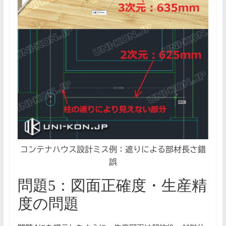
コンテナハウス設計ミス例：遮りによる部材長さ錯
誤
問題5：図面正確度・生産精
度の問題