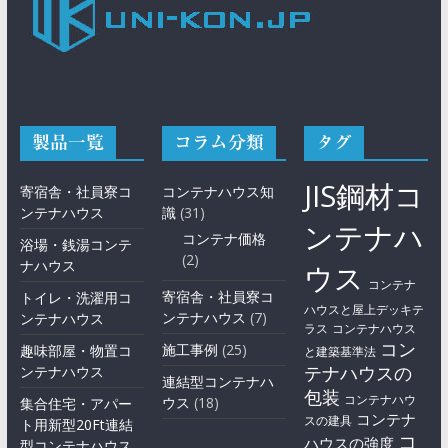
製品一覧
コラム分類
タグ
JIS鋼材コ
寄宿舎・社員寮コ
コンテナハウス知
ンテナハウス
識
(31)
ンテナハ
コンテナ価格
浴場・銭湯コンテ
(2)
ナハウス
ウス
コンテナ
寄宿舎・社員寮コ
トイレ・洗濯用コ
ハウスと屋上デッキテ
ンテナハウス
(7)
ンテナハウス
ラス
コンテナハウス
コン
施工事例
(25)
趣味部屋・物置コ
と建築基準法
テナハウスの
ンテナハウス
連結型コンテナハ
包装
コンテナハウ
ウス
(18)
集合住宅・アパー
コンテナ
スの建具
ト用新型20Ft連結
コ
ハウスの強度
型コンテナハウス